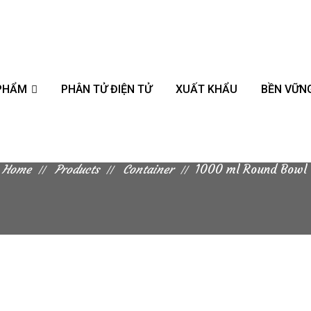
 PHẨM
PHÂN TỬ ĐIỆN TỬ
XUẤT KHẨU
BỀN VỮN
1000 ml Round Bowl
Home
Products
Container
1000 ml Round Bowl
The 1000ML Round Bowl is perfect when it comes